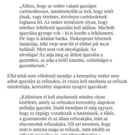
„Ahhoz, hogy az ember valami gazságot
cselekedhessen, mindenekelőtt az kell, hogy tettét
jónak, vagy értelmes, törvényes cselekedetnek
foghassa fel. Az ember természete olyan, hogy
tetteihez feltétlenül igazolást kell találnia. Macbeth
igazolása gyenge volt – ki is kezdte a lelkiismeret.
De Jago is ártatlan barika. Shakespeare hőseinek
fantáziája, lelki ereje nem bír el többet pár tucat
hullánál. Mert nem volt ideológiájuk. Az
ideológia! Az adja meg az áhított igazolást a
gaztetthez, az adja a kellő kitartást, szilárdságot a
gazembernek.”
Ellul tehát nem véletlenül mondja: a keresztény ember nem
adhat igazolást az erőszakra, és vissza kell utasítania az erőszak
mindenfajta, keresztény alapokon nyugvó igazolását:
„Különösen el kell utasítanunk minden olyan
kísérletet, amely az erőszakot keresztény alapokon
próbálja igazolni. Hadd mondjam el még egyszer,
hogy ez éppúgy vonatkozik a hatalmasok, a tőkés,
a gyarmatosító és az állam erőszakjára, mint az
elnyomottak erőszakjára. Sőt azt mondom, hogy
nem is annyira maga az erőszak, mint inkább az
erőszak igazolása az, ami elfogadhatatlan a