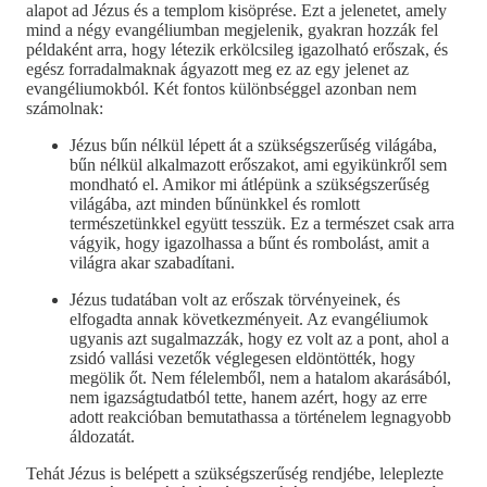
alapot ad Jézus és a templom kisöprése. Ezt a jelenetet, amely
mind a négy evangéliumban megjelenik, gyakran hozzák fel
példaként arra, hogy létezik erkölcsileg igazolható erőszak, és
egész forradalmaknak ágyazott meg ez az egy jelenet az
evangéliumokból. Két fontos különbséggel azonban nem
számolnak:
Jézus bűn nélkül lépett át a szükségszerűség világába,
bűn nélkül alkalmazott erőszakot, ami egyikünkről sem
mondható el. Amikor mi átlépünk a szükségszerűség
világába, azt minden bűnünkkel és romlott
természetünkkel együtt tesszük. Ez a természet csak arra
vágyik, hogy igazolhassa a bűnt és rombolást, amit a
világra akar szabadítani.
Jézus tudatában volt az erőszak törvényeinek, és
elfogadta annak következményeit. Az evangéliumok
ugyanis azt sugalmazzák, hogy ez volt az a pont, ahol a
zsidó vallási vezetők véglegesen eldöntötték, hogy
megölik őt. Nem félelemből, nem a hatalom akarásából,
nem igazságtudatból tette, hanem azért, hogy az erre
adott reakcióban bemutathassa a történelem legnagyobb
áldozatát.
Tehát Jézus is belépett a szükségszerűség rendjébe, leleplezte