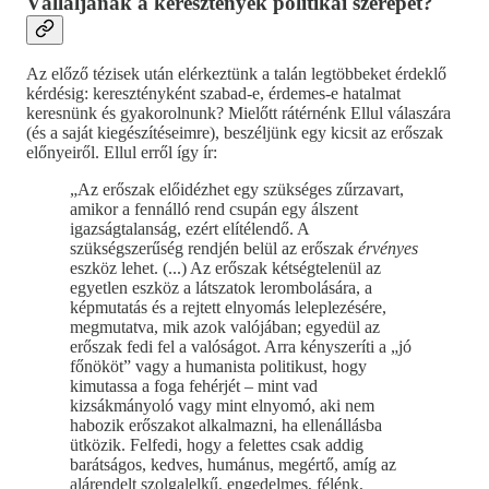
Vállaljanak a keresztények politikai szerepet?
Az előző tézisek után elérkeztünk a talán legtöbbeket érdeklő
kérdésig: keresztényként szabad-e, érdemes-e hatalmat
keresnünk és gyakorolnunk? Mielőtt rátérnénk Ellul válaszára
(és a saját kiegészítéseimre), beszéljünk egy kicsit az erőszak
előnyeiről. Ellul erről így ír:
„Az erőszak előidézhet egy szükséges zűrzavart,
amikor a fennálló rend csupán egy álszent
igazságtalanság, ezért elítélendő. A
szükségszerűség rendjén belül az erőszak
érvényes
eszköz lehet. (...) Az erőszak kétségtelenül az
egyetlen eszköz a látszatok lerombolására, a
képmutatás és a rejtett elnyomás leleplezésére,
megmutatva, mik azok valójában; egyedül az
erőszak fedi fel a valóságot. Arra kényszeríti a „jó
főnököt” vagy a humanista politikust, hogy
kimutassa a foga fehérjét – mint vad
kizsákmányoló vagy mint elnyomó, aki nem
habozik erőszakot alkalmazni, ha ellenállásba
ütközik. Felfedi, hogy a felettes csak addig
barátságos, kedves, humánus, megértő, amíg az
alárendelt szolgalelkű, engedelmes, félénk,