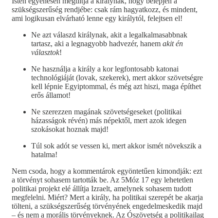
Isten egyenesen megtiltja a királynak, hogy belépjen a
szükségszerűség rendjébe: csak rám hagyatkozz, és mindent,
ami logikusan elvárható lenne egy királytól, felejtsen el!
Ne azt válaszd királynak, akit a legalkalmasabbnak
tartasz, aki a legnagyobb hadvezér, hanem
akit én
választok
!
Ne használja a király a kor legfontosabb katonai
technológiáját (lovak, szekerek), mert akkor szövetségre
kell lépnie Egyiptommal, és még azt hiszi, maga építhet
erős államot!
Ne szerezzen magának szövetségeseket (politikai
házasságok révén) más népektől, mert azok idegen
szokásokat hoznak majd!
Túl sok adót se vessen ki, mert akkor ismét növekszik a
hatalma!
Nem csoda, hogy a kommentárok egyöntetűen kimondják: ezt
a törvényt sohasem tartották be. Az 5Móz 17 egy lehetetlen
politikai projekt elé állítja Izraelt, amelynek sohasem tudott
megfelelni. Miért? Mert a király, ha politikai szerepét be akarja
tölteni, a szükségszerűség törvényének engedelmeskedik majd
– és nem a morális törvényeknek. Az Ószövetség a politikailag