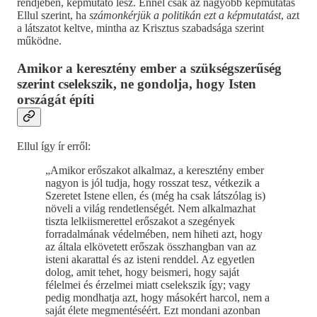
rendjében, képmutató lesz. Ennél csak az nagyobb képmutatás
Ellul szerint, ha
számonkérjük a politikán ezt a képmutatást
, azt
a látszatot keltve, mintha az Krisztus szabadsága szerint
működne.
Amikor a keresztény ember a szükségszerűség
szerint cselekszik, ne gondolja, hogy Isten
országát építi
Ellul így ír erről:
„Amikor erőszakot alkalmaz, a keresztény ember
nagyon is jól tudja, hogy rosszat tesz, vétkezik a
Szeretet Istene ellen, és (még ha csak látszólag is)
növeli a világ rendetlenségét. Nem alkalmazhat
tiszta lelkiismerettel erőszakot a szegények
forradalmának védelmében, nem hiheti azt, hogy
az általa elkövetett erőszak összhangban van az
isteni akarattal és az isteni renddel. Az egyetlen
dolog, amit tehet, hogy beismeri, hogy saját
félelmei és érzelmei miatt cselekszik így; vagy
pedig mondhatja azt, hogy másokért harcol, nem a
saját élete megmentéséért. Ezt mondani azonban