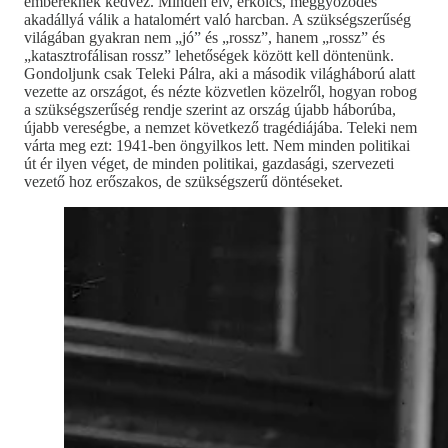
embereknek kedvez. Minden elv, erkölcs, meggyőződés
akadállyá válik a hatalomért való harcban. A szükségszerűség
világában gyakran nem „jó” és „rossz”, hanem „rossz” és
„katasztrofálisan rossz” lehetőségek között kell döntenünk.
Gondoljunk csak Teleki Pálra, aki a második világháború alatt
vezette az országot, és nézte közvetlen közelről, hogyan robog
a szükségszerűség rendje szerint az ország újabb háborúba,
újabb vereségbe, a nemzet következő tragédiájába. Teleki nem
várta meg ezt: 1941-ben öngyilkos lett. Nem minden politikai
út ér ilyen véget, de minden politikai, gazdasági, szervezeti
vezető hoz erőszakos, de szükségszerű döntéseket.