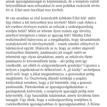
annak igazságtalanságát és képmutatását, de a templom valódi
helyreállítását nem erőszakkal és nem politikai eszközök révén
éri el. Ellul nem öncélúan tesz kivételt.
Itt van azonban az első komolyabb kritikám Ellul felé: miért
épp ebben a két helyzetben tesz kivételt? Miért csak ebben a
két esetben érvényes eszköz az erőszak a szükségszerűség
rendjén belül? Miért ne lehetne ilyen eszköz egy törvény,
amellyel terelgetem a népet az igazság felé? Mintha Ellul
realizmusából hiányozna az a megállapítás, hogy társadalmunk
szabálykövető és törvénytisztelő – ennek minden előnyével és
hátrányával együtt. Hiányzik az is, hogy az ember alapvető
ösztönzőkre (büntetés, jutalmazás) jól reagál: miért ne
lehetnénk egy olyan társadalom, amely az erkölcsös életet
jutalmazza és követendőnek tartja – aki pedig nem így
viselkedik, azt elítéli és szégyenteljesnek gondolja? Ugyanez a
helyzet a jogalkotással és ítélkezéssel. A „jó király” archetípusa
arról szól, hogy a jókat megjutalmazza, a gonoszakat pedig
megbünteti. Az Ószövetség állandó kritikája a pogány
királyokkal szemben, hogy a jót büntették, míg a gonoszt
jutalmazták. Pártoskodtak az igazságszolgáltatásban: a
gazdagoknak kedveztek, a szegények igazságát pedig nem
képviselték. Úgy használták hatalmukat, amely kiváltotta Isten
haragját. Úgy tűnik, hogy a szükségszerűség rendjében is
cselekedhetünk igazságosabban és igazságtalanabbul. A Róma