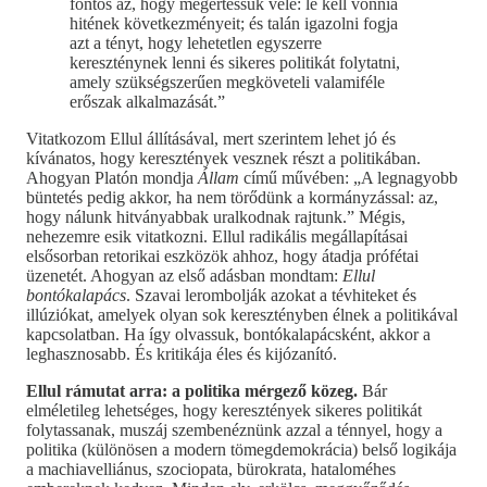
fontos az, hogy megértessük vele: le kell vonnia
hitének következményeit; és talán igazolni fogja
azt a tényt, hogy lehetetlen egyszerre
kereszténynek lenni és sikeres politikát folytatni,
amely szükségszerűen megköveteli valamiféle
erőszak alkalmazását.”
Vitatkozom Ellul állításával, mert szerintem lehet jó és
kívánatos, hogy keresztények vesznek részt a politikában.
Ahogyan Platón mondja
Állam
című művében: „A legnagyobb
büntetés pedig akkor, ha nem törődünk a kormányzással: az,
hogy nálunk hitványabbak uralkodnak rajtunk.” Mégis,
nehezemre esik vitatkozni. Ellul radikális megállapításai
elsősorban retorikai eszközök ahhoz, hogy átadja prófétai
üzenetét. Ahogyan az első adásban mondtam:
Ellul
bontókalapács
. Szavai lerombolják azokat a tévhiteket és
illúziókat, amelyek olyan sok keresztényben élnek a politikával
kapcsolatban. Ha így olvassuk, bontókalapácsként, akkor a
leghasznosabb. És kritikája éles és kijózanító.
Ellul rámutat arra: a politika mérgező közeg.
Bár
elméletileg lehetséges, hogy keresztények sikeres politikát
folytassanak, muszáj szembenéznünk azzal a ténnyel, hogy a
politika (különösen a modern tömegdemokrácia) belső logikája
a machiavelliánus, szociopata, bürokrata, hataloméhes