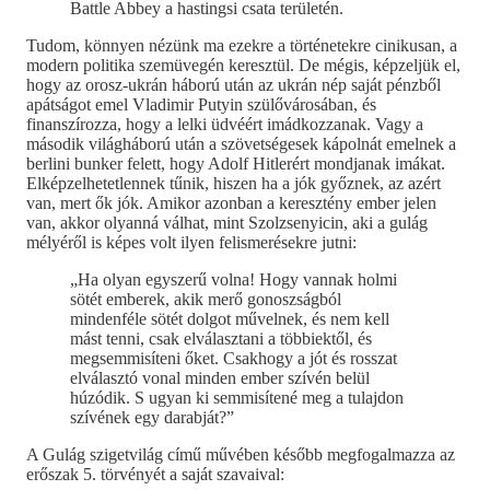
Battle Abbey a hastingsi csata területén.
Tudom, könnyen nézünk ma ezekre a történetekre cinikusan, a
modern politika szemüvegén keresztül. De mégis, képzeljük el,
hogy az orosz-ukrán háború után az ukrán nép saját pénzből
apátságot emel Vladimir Putyin szülővárosában, és
finanszírozza, hogy a lelki üdvéért imádkozzanak. Vagy a
második világháború után a szövetségesek kápolnát emelnek a
berlini bunker felett, hogy Adolf Hitlerért mondjanak imákat.
Elképzelhetetlennek tűnik, hiszen ha a jók győznek, az azért
van, mert ők jók. Amikor azonban a keresztény ember jelen
van, akkor olyanná válhat, mint Szolzsenyicin, aki a gulág
mélyéről is képes volt ilyen felismerésekre jutni:
„Ha olyan egyszerű volna! Hogy vannak holmi
sötét emberek, akik merő gonoszságból
mindenféle sötét dolgot művelnek, és nem kell
mást tenni, csak elválasztani a többiektől, és
megsemmisíteni őket. Csakhogy a jót és rosszat
elválasztó vonal minden ember szívén belül
húzódik. S ugyan ki semmisítené meg a tulajdon
szívének egy darabját?”
A Gulág szigetvilág című művében később megfogalmazza az
erőszak 5. törvényét a saját szavaival: