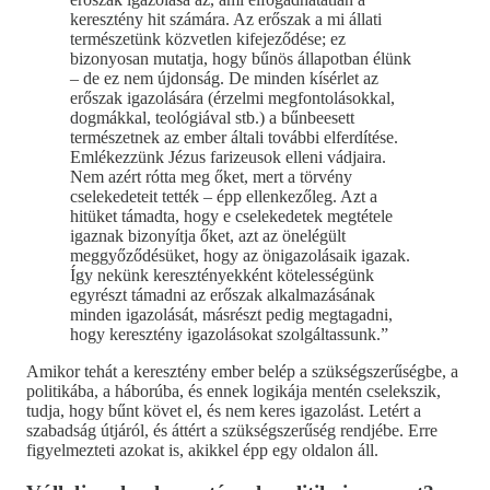
keresztény hit számára. Az erőszak a mi állati
természetünk közvetlen kifejeződése; ez
bizonyosan mutatja, hogy bűnös állapotban élünk
– de ez nem újdonság. De minden kísérlet az
erőszak igazolására (érzelmi megfontolásokkal,
dogmákkal, teológiával stb.) a bűnbeesett
természetnek az ember általi további elferdítése.
Emlékezzünk Jézus farizeusok elleni vádjaira.
Nem azért rótta meg őket, mert a törvény
cselekedeteit tették – épp ellenkezőleg. Azt a
hitüket támadta, hogy e cselekedetek megtétele
igaznak bizonyítja őket, azt az önelégült
meggyőződésüket, hogy az önigazolásaik igazak.
Így nekünk keresztényekként kötelességünk
egyrészt támadni az erőszak alkalmazásának
minden igazolását, másrészt pedig megtagadni,
hogy keresztény igazolásokat szolgáltassunk.”
Amikor tehát a keresztény ember belép a szükségszerűségbe, a
politikába, a háborúba, és ennek logikája mentén cselekszik,
tudja, hogy bűnt követ el, és nem keres igazolást. Letért a
szabadság útjáról, és áttért a szükségszerűség rendjébe. Erre
figyelmezteti azokat is, akikkel épp egy oldalon áll.