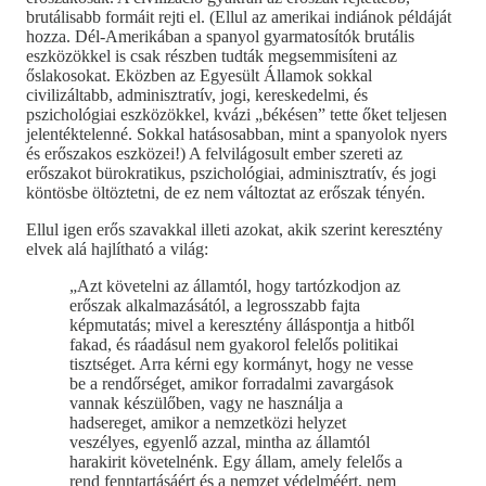
brutálisabb formáit rejti el. (Ellul az amerikai indiánok példáját
hozza. Dél-Amerikában a spanyol gyarmatosítók brutális
eszközökkel is csak részben tudták megsemmisíteni az
őslakosokat. Eközben az Egyesült Államok sokkal
civilizáltabb, adminisztratív, jogi, kereskedelmi, és
pszichológiai eszközökkel, kvázi „békésen” tette őket teljesen
jelentéktelenné. Sokkal hatásosabban, mint a spanyolok nyers
és erőszakos eszközei!) A felvilágosult ember szereti az
erőszakot bürokratikus, pszichológiai, adminisztratív, és jogi
köntösbe öltöztetni, de ez nem változtat az erőszak tényén.
Ellul igen erős szavakkal illeti azokat, akik szerint keresztény
elvek alá hajlítható a világ:
„Azt követelni az államtól, hogy tartózkodjon az
erőszak alkalmazásától, a legrosszabb fajta
képmutatás; mivel a keresztény álláspontja a hitből
fakad, és ráadásul nem gyakorol felelős politikai
tisztséget. Arra kérni egy kormányt, hogy ne vesse
be a rendőrséget, amikor forradalmi zavargások
vannak készülőben, vagy ne használja a
hadsereget, amikor a nemzetközi helyzet
veszélyes, egyenlő azzal, mintha az államtól
harakirit követelnénk. Egy állam, amely felelős a
rend fenntartásáért és a nemzet védelméért, nem