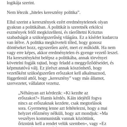
logikája szerint.
Nem létezik „hiteles keresztény politika”.
Ellul szerint a keresztények ezért eredménytelenek olyan
gyakran a politikában. A politikát is szeretnék erkölcsi
eszmények felől megközelíteni, és ráerőltetni Krisztus
szabadságát a szükségszerűség világára. Ez a kísérlet kudarcra
van ítélve. A politika megköveteli tőled, hogy gonosz
döntéseket hozz, egyszerűen azért, mert
ez működik
. Ha nem
vagy erre képes, akkor eredménytelen és gyenge vezető leszel.
Ha keresztényként belépsz a politikába, annak törvényei
követelni fogják rajtad, hogy feladd a meggyőződéseidet, és
képmutatóvá válj. Ez jórészt annak köszönhető, hogy
vezetőként szükségszerűen erőszakot kell alkalmaznod,
függetlenül attól, hogy „keresztény” vagy más államot,
szervezetet, vállalatot vezetsz.
„Néhányan azt kérdezik: »Ki kezdte az
erőszakot?« Hamis kérdés. Káin idejétől fogva
nincs az erőszaknak kezdete, csak megtorlások
sora. Gyermeteg lenne azt feltételezni, hogy a mai
helyzet előzmény nélküli, hogy azt mondjuk: »Ma
veszélyes kommunisták vannak közöttünk,
őriznünk kell a rendet velük szemben«, vagy »Ez