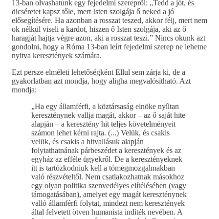
13-ban olvashatunk egy fejedelmi szerepről: „Tedd a jót, és
dicséretet kapsz tőle, mert Isten szolgája ő neked a jó
elősegítésére. Ha azonban a rosszat teszed, akkor félj, mert nem
ok nélkül viseli a kardot, hiszen ő Isten szolgája, aki az ő
haragját hajtja végre azon, aki a rosszat teszi.” Nincs okunk azt
gondolni, hogy a Róma 13-ban leírt fejedelmi szerep ne lehetne
nyitva keresztények számára.
Ezt persze elméleti lehetőségként Ellul sem zárja ki, de a
gyakorlatban azt mondja, hogy aligha megvalósítható. Azt
mondja:
„Ha egy államférfi, a köztársaság elnöke nyíltan
kereszténynek vallja magát, akkor – az ő saját hite
alapján – a keresztény hit teljes követelményeit
számon lehet kérni rajta. (...) Velük, és csakis
velük, és csakis a hitvallásuk alapján
folytathatnának párbeszédet a keresztények és az
egyház az efféle ügyekről. De a keresztényeknek
itt is tartózkodniuk kell a tömegmozgalmakban
való részvételtől. Nem csatlakozhatnak másokhoz
egy olyan politika szenvedélyes elítélésében (vagy
támogatásában), amelyet egy magát kereszténynek
valló államférfi folytat, mindezt nem keresztények
által felvetett ötven humanista indíték nevében. A