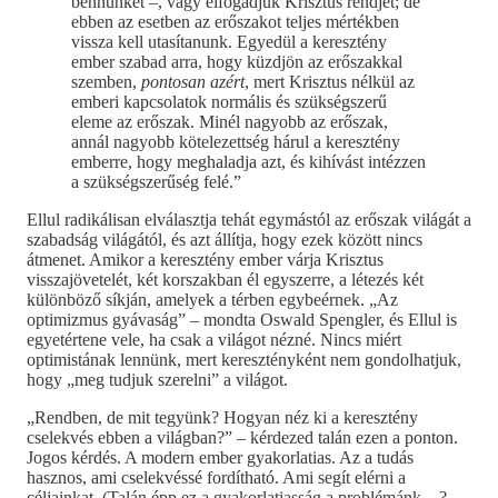
bennünket –, vagy elfogadjuk Krisztus rendjét; de
ebben az esetben az erőszakot teljes mértékben
vissza kell utasítanunk. Egyedül a keresztény
ember szabad arra, hogy küzdjön az erőszakkal
szemben,
pontosan azért
, mert Krisztus nélkül az
emberi kapcsolatok normális és szükségszerű
eleme az erőszak. Minél nagyobb az erőszak,
annál nagyobb kötelezettség hárul a keresztény
emberre, hogy meghaladja azt, és kihívást intézzen
a szükségszerűség felé.”
Ellul radikálisan elválasztja tehát egymástól az erőszak világát a
szabadság világától, és azt állítja, hogy ezek között nincs
átmenet. Amikor a keresztény ember várja Krisztus
visszajövetelét, két korszakban él egyszerre, a létezés két
különböző síkján, amelyek a térben egybeérnek. „Az
optimizmus gyávaság” – mondta Oswald Spengler, és Ellul is
egyetértene vele, ha csak a világot nézné. Nincs miért
optimistának lennünk, mert keresztényként nem gondolhatjuk,
hogy „meg tudjuk szerelni” a világot.
„Rendben, de mit tegyünk? Hogyan néz ki a keresztény
cselekvés ebben a világban?” – kérdezed talán ezen a ponton.
Jogos kérdés. A modern ember gyakorlatias. Az a tudás
hasznos, ami cselekvéssé fordítható. Ami segít elérni a
céljainkat. (Talán épp ez a gyakorlatiasság a problémánk…?