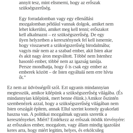
annyit tesz, mint elismerni, hogy az erőszak
szükségszerűség.
Egy forradalomban vagy egy ellenállási
mozgalomban például vannak dolgok, amiket nem
lehet kikerülni, amiket meg kell tenni; erőszakot
kell alkalmazni – ez szükségszerűség. De egy
ilyen helyzetben a kereszténynek fel kell ismernie,
hogy visszaesett a szükségszerűség birodalmába;
vagyis már nem az a szabad ember, akit Isten akar
és akit nagy áron megváltott. Többé nem Istenhez
hasonló ember, többé nem az igazság tanúja.
Persze mondhatja, hogy ő is csak egy ember az
emberek között – de Isten egyáltalá nem erre hívta
őt.”
Ez nem az üdvösségről szól. Ezt ugyanis mindannyian
megtesszük, amikor kilépünk a szükségszerűség világába. (És
mindannyian kilépünk, mert benne élünk.) Amikor őszintén
szembenézek azzal, hogy a szükségszerűség világában nem
Isten országát építem, annak Ellul szerint komoly gyakorlati
haszna van. A politikai mozgalmak ugyanis szeretik a
keresztényeket. Miért? Emlékezz az erőszak ötödik törvényére:
az erőszakos ember, mozgalom, vagy állam mindig igazolást
keres arra, hogy miért legitim, helyes, és erkölcsileg