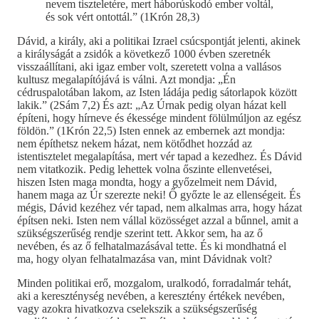
nevem tiszteletére, mert háborúskodó ember voltál,
és sok vért ontottál.” (1Krón 28,3)
Dávid, a király, aki a politikai Izrael csúcspontját jelenti, akinek
a királyságát a zsidók a következő 1000 évben szeretnék
visszaállítani, aki igaz ember volt, szeretett volna a vallásos
kultusz megalapítójává is válni. Azt mondja: „Én
cédruspalotában lakom, az Isten ládája pedig sátorlapok között
lakik.” (2Sám 7,2) És azt: „Az Úrnak pedig olyan házat kell
építeni, hogy hírneve és ékessége mindent fölülmúljon az egész
földön.” (1Krón 22,5) Isten ennek az embernek azt mondja:
nem építhetsz nekem házat, nem kötődhet hozzád az
istentisztelet megalapítása, mert vér tapad a kezedhez. És Dávid
nem vitatkozik. Pedig lehettek volna őszinte ellenvetései,
hiszen Isten maga mondta, hogy a győzelmeit nem Dávid,
hanem maga az Úr szerezte neki! Ő győzte le az ellenségeit. És
mégis, Dávid kezéhez vér tapad, nem alkalmas arra, hogy házat
építsen neki. Isten nem vállal közösséget azzal a bűnnel, amit a
szükségszerűség rendje szerint tett. Akkor sem, ha az ő
nevében, és az ő felhatalmazásával tette. És ki mondhatná el
ma, hogy olyan felhatalmazása van, mint Dávidnak volt?
Minden politikai erő, mozgalom, uralkodó, forradalmár tehát,
aki a kereszténység nevében, a keresztény értékek nevében,
vagy azokra hivatkozva cselekszik a szükségszerűség