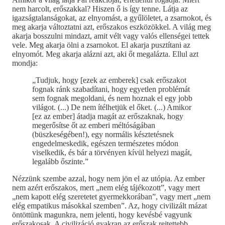
nem harcolt, erőszakkal? Hiszen ő is így tenne. Látja az
igazságtalanságokat, az elnyomást, a gyűlöletet, a zsarnokot, és
meg akarja változtatni azt, erőszakos eszközökkel. A világ meg
akarja bosszulni mindazt, amit vélt vagy valós ellenségei tettek
vele. Meg akarja ölni a zsarnokot. El akarja pusztítani az
elnyomót. Meg akarja alázni azt, aki őt megalázta. Ellul azt
mondja:
„Tudjuk, hogy [ezek az emberek] csak erőszakot
fognak ránk szabadítani, hogy egyetlen problémát
sem fognak megoldani, és nem hoznak el egy jobb
világot. (...) De nem ítélhetjük el őket. (...) Amikor
[ez az ember] átadja magát az erőszaknak, hogy
megerősítse őt az emberi méltóságában
(büszkeségében!), egy normális késztetésnek
engedelmeskedik, egészen természetes módon
viselkedik, és bár a törvényen kívül helyezi magát,
legalább őszinte.”
Nézzünk szembe azzal, hogy nem jön el az utópia. Az ember
nem azért erőszakos, mert „nem elég tájékozott”, vagy mert
„nem kapott elég szeretetet gyermekkorában”, vagy mert „nem
elég empatikus másokkal szemben”. Az, hogy civilizált mázat
öntöttünk magunkra, nem jelenti, hogy kevésbé vagyunk
erőszakosak. A civilizáció gyakran az erőszak rejtettebb,