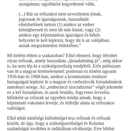
szorgalmas; egyébként kegyetlenné válik.
(...) Bár az erőszakot nem nevezhetem jónak,
jogosnak és igazságosnak, használatát
elnézhetőnek tartom (1) amikor az ember
kétségbeesett és nem lát más kiutat, vagy (2)
amikor egy képmutatóan igazságos és békés
helyzetet le kell leplezni, hogy mi is az valójában,
annak megszüntetése érdekében.”
Mi történt ebben a szakaszban? Ellul elismeri, hogy létezhet
olyan erőszak, amely használata „társadalmilag jó”, még akkor
is, ha nem lép ki a szükségszerűség rendjéből. Erős párhuzam
van itt a magyar történelemmel: pontosan ez történt ugyanis
1956-ban és 1968-ban, amikor a kommunista rendszer
hazugságait leplezte le a magyar és csehszlovák forradalmárok
maroknyi serege. Az „emberarcú szocializmus” végét jelentette
ez a két forradalom, és azok brutális, fegyveres leverése.
Időnként az erőszak az egyetlen módja annak, hogy a
képmutató vakolatot leverje, és felfedje alatta az erőszakos
valóságot.
Ellul tehát minőségi különbséget tesz erőszak és erőszak
között, de úgy, hogy a szükségszerűséget és Krisztus
szabadságát továbbra is radikálisan elválasztja. Erre bibliai