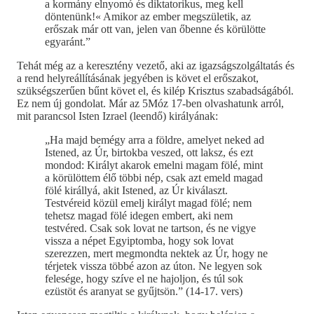
a kormány elnyomó és diktatorikus, meg kell
döntenünk!« Amikor az ember megszületik, az
erőszak már ott van, jelen van őbenne és körülötte
egyaránt.”
Tehát még az a keresztény vezető, aki az igazságszolgáltatás és
a rend helyreállításának jegyében is követ el erőszakot,
szükségszerűen bűnt követ el, és kilép Krisztus szabadságából.
Ez nem új gondolat. Már az 5Móz 17-ben olvashatunk arról,
mit parancsol Isten Izrael (leendő) királyának:
„Ha majd bemégy arra a földre, amelyet neked ad
Istened, az Úr, birtokba veszed, ott laksz, és ezt
mondod: Királyt akarok emelni magam fölé, mint
a körülöttem élő többi nép, csak azt emeld magad
fölé királlyá, akit Istened, az Úr kiválaszt.
Testvéreid közül emelj királyt magad fölé; nem
tehetsz magad fölé idegen embert, aki nem
testvéred. Csak sok lovat ne tartson, és ne vigye
vissza a népet Egyiptomba, hogy sok lovat
szerezzen, mert megmondta nektek az Úr, hogy ne
térjetek vissza többé azon az úton. Ne legyen sok
felesége, hogy szíve el ne hajoljon, és túl sok
ezüstöt és aranyat se gyűjtsön.” (14-17. vers)