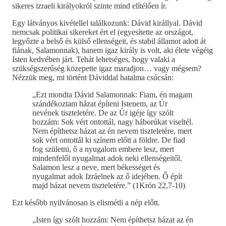
sikeres izraeli királyokról szinte mind elítélően ír.
Egy látványos kivétellel találkozunk: Dávid királlyal. Dávid
nemcsak politikai sikereket ért el (egyesítette az országot,
legyőzte a belső és külső ellenségeit, és stabil államot adott át
fiának, Salamonnak), hanem igaz király is volt, aki élete végéig
Isten kedvében járt. Tehát lehetséges, hogy valaki a
szükségszerűség közepette igaz maradjon… vagy mégsem?
Nézzük meg, mi történt Dáviddal hatalma csúcsán:
„Ezt mondta Dávid Salamonnak: Fiam, én magam
szándékoztam házat építeni Istenem, az Úr
nevének tiszteletére. De az Úr igéje így szólt
hozzám: Sok vért ontottál, nagy háborúkat viseltél.
Nem építhetsz házat az én nevem tiszteletére, mert
sok vért ontottál ki színem előtt a földre. De fiad
fog születni, ő a nyugalom embere lesz, mert
mindenfelől nyugalmat adok neki ellenségeitől.
Salamon lesz a neve, mert békességet és
nyugalmat adok Izráelnek az ő idejében. Ő épít
majd házat nevem tiszteletére.” (1Krón 22,7-10)
Ezt később nyilvánosan is elismétli a nép előtt.
„Isten így szólt hozzám: Nem építhetsz házat az én