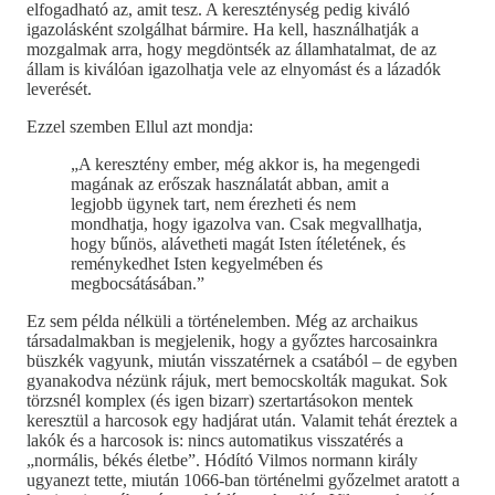
elfogadható az, amit tesz. A kereszténység pedig kiváló
igazolásként szolgálhat bármire. Ha kell, használhatják a
mozgalmak arra, hogy megdöntsék az államhatalmat, de az
állam is kiválóan igazolhatja vele az elnyomást és a lázadók
leverését.
Ezzel szemben Ellul azt mondja:
„A keresztény ember, még akkor is, ha megengedi
magának az erőszak használatát abban, amit a
legjobb ügynek tart, nem érezheti és nem
mondhatja, hogy igazolva van. Csak megvallhatja,
hogy bűnös, alávetheti magát Isten ítéletének, és
reménykedhet Isten kegyelmében és
megbocsátásában.”
Ez sem példa nélküli a történelemben. Még az archaikus
társadalmakban is megjelenik, hogy a győztes harcosainkra
büszkék vagyunk, miután visszatérnek a csatából – de egyben
gyanakodva nézünk rájuk, mert bemocskolták magukat. Sok
törzsnél komplex (és igen bizarr) szertartásokon mentek
keresztül a harcosok egy hadjárat után. Valamit tehát éreztek a
lakók és a harcosok is: nincs automatikus visszatérés a
„normális, békés életbe”. Hódító Vilmos normann király
ugyanezt tette, miután 1066-ban történelmi győzelmet aratott a