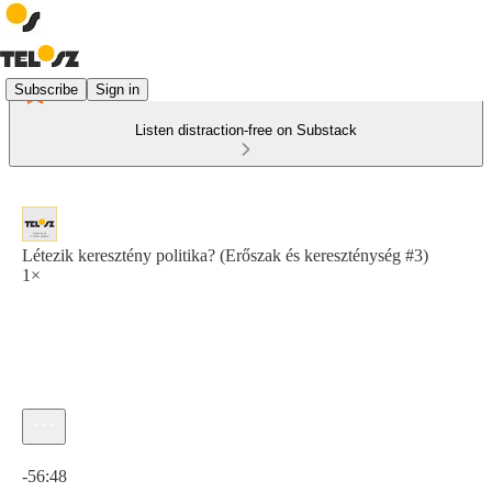
Subscribe
Sign in
Listen distraction-free on Substack
Létezik keresztény politika? (Erőszak és kereszténység #3)
1×
Current time: 0:00 / Total time: -56:48
-56:48