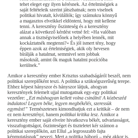
tehet eleget egy ilyen kérésnek. Az értelmiségiek a
saját feltételeik szerint játszhatnak; nem viselnek
politikai hivatalt, kívülállók; így számukra könnyű
a magasztos elveikkel eldönteni, hogy mit kellene
tenni. A keresztény őszinteség és a keresztény
alázat a következő kérdést vetné fel: »Ha valóban
annak a tisztségviselőnek a helyében lennék, mit
kockáztatnék megtenni?« És jól ismert tény, hogy
éppen azok az értelmiségiek, akik oly hevesen
bírálják a hatalmat, semmivel sem jobbak
másoknál, amint ők maguk hatalmi pozícióba
kerülnek.”
Amikor a keresztény ember Krisztus szabadságáról beszél, nem
politikai szereplőként teszi. A politika a szükségszerűség terepe.
Ehhez képest hányszor és hányszor látjuk, ahogyan
keresztények felemelt ujjal mutogatnak egy-egy politikai
vezetőre:
„Ezt máshogyan kellett volna csinálni! A közbeszéd
indulatos! Legyen béke, legyen megbékélés, szeressük
egymást!”
Természetesen kimondhatjuk ezt a kritikát – de nem
ez nem
keresztényi
, hanem
politikai kritika lesz
. Amikor a
keresztény ember saját elveire hivatkozva békét, udvariasságot,
visszafogottságot, őszinteséget és tiszteletet kér számon a
politikai szereplőkön, azt Ellul „a legrosszabb fajta
képmutatásnak” nevezi. Mert a politika háború – még akkor is,