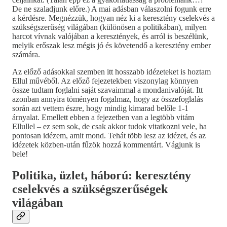
De ne szaladjunk előre.) A mai adásban válaszolni fogunk erre
a kérdésre. Megnézzük, hogyan néz ki a keresztény cselekvés a
szükségszerűség világában (különösen a politikában), milyen
harcot vívnak valójában a keresztények, és arról is beszélünk,
melyik erőszak lesz mégis jó és követendő a keresztény ember
számára.
Az előző adásokkal szemben itt hosszabb idézeteket is hoztam
Ellul művéből. Az előző fejezetekben viszonylag könnyen
össze tudtam foglalni saját szavaimmal a mondanivalóját. Itt
azonban annyira töményen fogalmaz, hogy az összefoglalás
során azt vettem észre, hogy mindig kimarad belőle 1-1
árnyalat. Emellett ebben a fejezetben van a legtöbb vitám
Ellullel – ez sem sok, de csak akkor tudok vitatkozni vele, ha
pontosan idézem, amit mond. Tehát több lesz az idézet, és az
idézetek közben-után fűzök hozzá kommentárt. Vágjunk is
bele!
Politika, üzlet, háború: keresztény
cselekvés a szükségszerűségek
világában