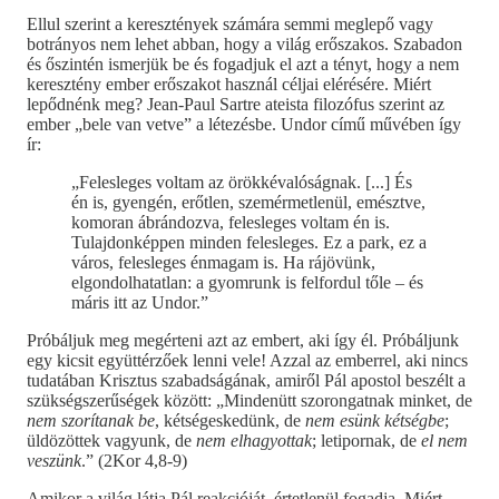
Ellul szerint a keresztények számára semmi meglepő vagy
botrányos nem lehet abban, hogy a világ erőszakos. Szabadon
és őszintén ismerjük be és fogadjuk el azt a tényt, hogy a nem
keresztény ember erőszakot használ céljai elérésére. Miért
lepődnénk meg? Jean-Paul Sartre ateista filozófus szerint az
ember „bele van vetve” a létezésbe. Undor című művében így
ír:
„Felesleges voltam az örökkévalóságnak. [...] És
én is, gyengén, erőtlen, szemérmetlenül, emésztve,
komoran ábrándozva, felesleges voltam én is.
Tulajdonképpen minden felesleges. Ez a park, ez a
város, felesleges énmagam is. Ha rájövünk,
elgondolhatatlan: a gyomrunk is felfordul tőle – és
máris itt az Undor.”
Próbáljuk meg megérteni azt az embert, aki így él. Próbáljunk
egy kicsit együttérzőek lenni vele! Azzal az emberrel, aki nincs
tudatában Krisztus szabadságának, amiről Pál apostol beszélt a
szükségszerűségek között: „Mindenütt szorongatnak minket, de
nem szorítanak be
, kétségeskedünk, de
nem esünk kétségbe
;
üldözöttek vagyunk, de
nem elhagyottak
; letipornak, de
el nem
veszünk
.” (2Kor 4,8-9)
Amikor a világ látja Pál reakcióját, értetlenül fogadja. Miért