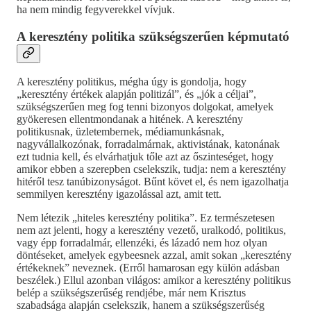
ha nem mindig fegyverekkel vívjuk.
A keresztény politika szükségszerűen képmutató
A keresztény politikus, mégha úgy is gondolja, hogy
„keresztény értékek alapján politizál”, és „jók a céljai”,
szükségszerűen meg fog tenni bizonyos dolgokat, amelyek
gyökeresen ellentmondanak a hitének. A keresztény
politikusnak, üzletembernek, médiamunkásnak,
nagyvállalkozónak, forradalmárnak, aktivistának, katonának
ezt tudnia kell, és elvárhatjuk tőle azt az őszinteséget, hogy
amikor ebben a szerepben cselekszik, tudja: nem a keresztény
hitéről tesz tanúbizonyságot. Bűnt követ el, és nem igazolhatja
semmilyen keresztény igazolással azt, amit tett.
Nem létezik „hiteles keresztény politika”. Ez természetesen
nem azt jelenti, hogy a keresztény vezető, uralkodó, politikus,
vagy épp forradalmár, ellenzéki, és lázadó nem hoz olyan
döntéseket, amelyek egybeesnek azzal, amit sokan „keresztény
értékeknek” neveznek. (Erről hamarosan egy külön adásban
beszélek.) Ellul azonban világos: amikor a keresztény politikus
belép a szükségszerűség rendjébe, már nem Krisztus
szabadsága alapján cselekszik, hanem a szükségszerűség