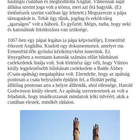
hastingsi csatában és meghódította Angliát. Vilmosnak saját
állítása szerint joga volt a trónra, mert azt őrá hagyták. (Ez
történészek szerint valóban így lehetett.) Megszerezte a pápa
támogatását is. Tehát úgy tűnik, jogilag és erkölcsileg
„igazságos” volt a háború. És győzött. Mégis, tudta, hogy neki
és katonáinak feloldozásra van szüksége.
1067-ben egy pápai legátus (a pápa képviselője), Ermenfrid
érkezett Angliába. Kiadott egy dokumentumot, amelyet ma
Ermenfrid-féle gyónási kézikönyvként ismerünk. Ez
lényegében a normann katonák számára előírt bűnbánati
cselekedetek listája volt. Sok történész úgy véli, hogy Vilmos
király legjelentősebb bűnbánati cselekedete a Battle Abbey
(Csata-apátság) megalapítása volt. Elrendelte, hogy az apátság
pontosan a csata helyszínén épüljön fel, a főoltárt pedig
állítólag pontosan arra a helyre állították, ahol ellensége, Harold
Godwinson király elesett. Az apátság szerzeteseinek az volt a
feladatuk, hogy imádkozzanak mindazok lelki üdvéért, akik a
csatában elestek, mindkét oldalon.