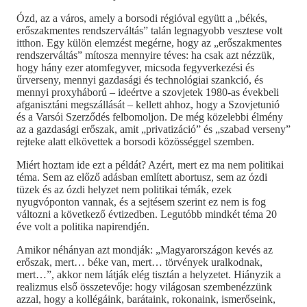
Ózd, az a város, amely a borsodi régióval együtt a „békés,
erőszakmentes rendszerváltás” talán legnagyobb vesztese volt
itthon. Egy külön elemzést megérne, hogy az „erőszakmentes
rendszerváltás” mítosza mennyire téves: ha csak azt nézzük,
hogy hány ezer atomfegyver, micsoda fegyverkezési és
űrverseny, mennyi gazdasági és technológiai szankció, és
mennyi proxyháború – ideértve a szovjetek 1980-as évekbeli
afganisztáni megszállását – kellett ahhoz, hogy a Szovjetunió
és a Varsói Szerződés felbomoljon. De még közelebbi élmény
az a gazdasági erőszak, amit „privatizáció” és „szabad verseny”
rejteke alatt elkövettek a borsodi közösséggel szemben.
Miért hoztam ide ezt a példát? Azért, mert ez ma nem politikai
téma. Sem az előző adásban említett abortusz, sem az ózdi
tüzek és az ózdi helyzet nem politikai témák, ezek
nyugvóponton vannak, és a sejtésem szerint ez nem is fog
változni a következő évtizedben. Legutóbb mindkét téma 20
éve volt a politika napirendjén.
Amikor néhányan azt mondják: „Magyarországon kevés az
erőszak, mert… béke van, mert… törvények uralkodnak,
mert…”, akkor nem látják elég tisztán a helyzetet. Hiányzik a
realizmus első összetevője: hogy világosan szembenézzünk
azzal, hogy a kollégáink, barátaink, rokonaink, ismerőseink,