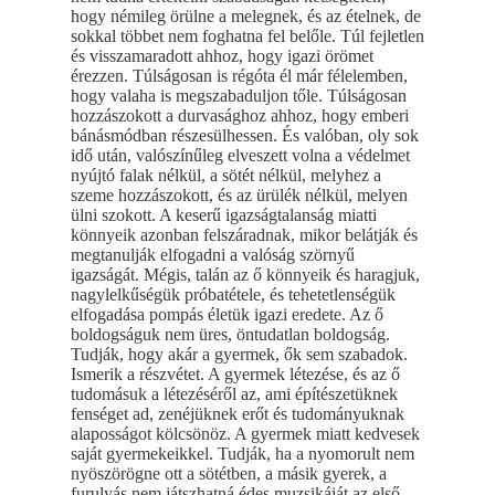
hogy némileg örülne a melegnek, és az ételnek, de
sokkal többet nem foghatna fel belőle. Túl fejletlen
és visszamaradott ahhoz, hogy igazi örömet
érezzen. Túlságosan is régóta él már félelemben,
hogy valaha is megszabaduljon tőle. Túlságosan
hozzászokott a durvasághoz ahhoz, hogy emberi
bánásmódban részesülhessen. És valóban, oly sok
idő után, valószínűleg elveszett volna a védelmet
nyújtó falak nélkül, a sötét nélkül, melyhez a
szeme hozzászokott, és az ürülék nélkül, melyen
ülni szokott. A keserű igazságtalanság miatti
könnyeik azonban felszáradnak, mikor belátják és
megtanulják elfogadni a valóság szörnyű
igazságát. Mégis, talán az ő könnyeik és haragjuk,
nagylelkűségük próbatétele, és tehetetlenségük
elfogadása pompás életük igazi eredete. Az ő
boldogságuk nem üres, öntudatlan boldogság.
Tudják, hogy akár a gyermek, ők sem szabadok.
Ismerik a részvétet. A gyermek létezése, és az ő
tudomásuk a létezéséről az, ami építészetüknek
fenséget ad, zenéjüknek erőt és tudományuknak
alaposságot kölcsönöz. A gyermek miatt kedvesek
saját gyermekeikkel. Tudják, ha a nyomorult nem
nyöszörögne ott a sötétben, a másik gyerek, a
furulyás nem játszhatná édes muzsikáját az első