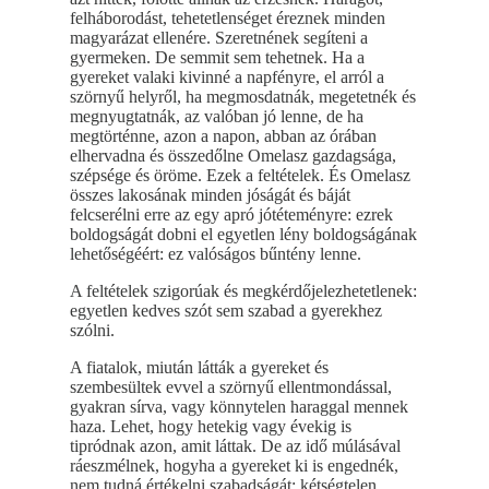
felháborodást, tehetetlenséget éreznek minden
magyarázat ellenére. Szeretnének segíteni a
gyermeken. De semmit sem tehetnek. Ha a
gyereket valaki kivinné a napfényre, el arról a
szörnyű helyről, ha megmosdatnák, megetetnék és
megnyugtatnák, az valóban jó lenne, de ha
megtörténne, azon a napon, abban az órában
elhervadna és összedőlne Omelasz gazdagsága,
szépsége és öröme. Ezek a feltételek. És Omelasz
összes lakosának minden jóságát és báját
felcserélni erre az egy apró jótéteményre: ezrek
boldogságát dobni el egyetlen lény boldogságának
lehetőségéért: ez valóságos bűntény lenne.
A feltételek szigorúak és megkérdőjelezhetetlenek:
egyetlen kedves szót sem szabad a gyerekhez
szólni.
A fiatalok, miután látták a gyereket és
szembesültek evvel a szörnyű ellentmondással,
gyakran sírva, vagy könnytelen haraggal mennek
haza. Lehet, hogy hetekig vagy évekig is
tipródnak azon, amit láttak. De az idő múlásával
ráeszmélnek, hogyha a gyereket ki is engednék,
nem tudná értékelni szabadságát: kétségtelen,