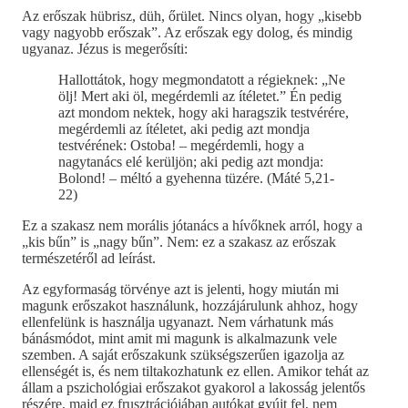
Az erőszak hübrisz, düh, őrület. Nincs olyan, hogy „kisebb
vagy nagyobb erőszak”. Az erőszak egy dolog, és mindig
ugyanaz. Jézus is megerősíti:
Hallottátok, hogy megmondatott a régieknek: „Ne
ölj! Mert aki öl, megérdemli az ítéletet.” Én pedig
azt mondom nektek, hogy aki haragszik testvérére,
megérdemli az ítéletet, aki pedig azt mondja
testvérének: Ostoba! – megérdemli, hogy a
nagytanács elé kerüljön; aki pedig azt mondja:
Bolond! – méltó a gyehenna tüzére. (Máté 5,21-
22)
Ez a szakasz nem morális jótanács a hívőknek arról, hogy a
„kis bűn” is „nagy bűn”. Nem: ez a szakasz az erőszak
természetéről ad leírást.
Az egyformaság törvénye azt is jelenti, hogy miután mi
magunk erőszakot használunk, hozzájárulunk ahhoz, hogy
ellenfelünk is használja ugyanazt. Nem várhatunk más
bánásmódot, mint amit mi magunk is alkalmazunk vele
szemben. A saját erőszakunk szükségszerűen igazolja az
ellenségét is, és nem tiltakozhatunk ez ellen. Amikor tehát az
állam a pszichológiai erőszakot gyakorol a lakosság jelentős
részére, majd ez frusztrációjában autókat gyújt fel, nem