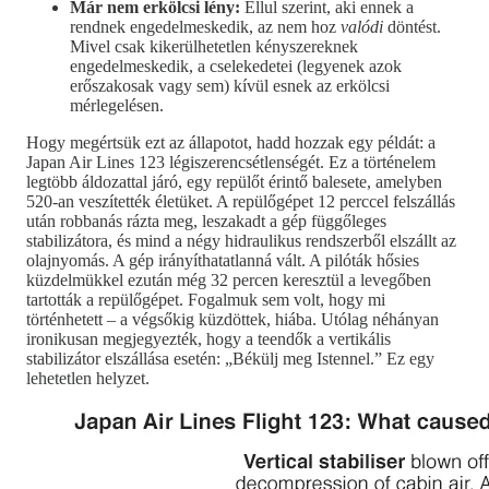
Már nem erkölcsi lény:
Ellul szerint, aki ennek a
rendnek engedelmeskedik, az nem hoz
valódi
döntést.
Mivel csak kikerülhetetlen kényszereknek
engedelmeskedik, a cselekedetei (legyenek azok
erőszakosak vagy sem) kívül esnek az erkölcsi
mérlegelésen.
Hogy megértsük ezt az állapotot, hadd hozzak egy példát: a
Japan Air Lines 123 légiszerencsétlenségét. Ez a történelem
legtöbb áldozattal járó, egy repülőt érintő balesete, amelyben
520-an veszítették életüket. A repülőgépet 12 perccel felszállás
után robbanás rázta meg, leszakadt a gép függőleges
stabilizátora, és mind a négy hidraulikus rendszerből elszállt az
olajnyomás. A gép irányíthatatlanná vált. A pilóták hősies
küzdelmükkel ezután még 32 percen keresztül a levegőben
tartották a repülőgépet. Fogalmuk sem volt, hogy mi
történhetett – a végsőkig küzdöttek, hiába. Utólag néhányan
ironikusan megjegyezték, hogy a teendők a vertikális
stabilizátor elszállása esetén: „Békülj meg Istennel.” Ez egy
lehetetlen helyzet.