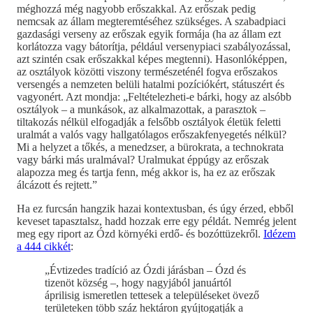
méghozzá még nagyobb erőszakkal. Az erőszak pedig
nemcsak az állam megteremtéséhez szükséges. A szabadpiaci
gazdasági verseny az erőszak egyik formája (ha az állam ezt
korlátozza vagy bátorítja, például versenypiaci szabályozással,
azt szintén csak erőszakkal képes megtenni). Hasonlóképpen,
az osztályok közötti viszony természeténél fogva erőszakos
versengés a nemzeten belüli hatalmi pozíciókért, státuszért és
vagyonért. Azt mondja: „Feltételezheti-e bárki, hogy az alsóbb
osztályok – a munkások, az alkalmazottak, a parasztok –
tiltakozás nélkül elfogadják a felsőbb osztályok életük feletti
uralmát a valós vagy hallgatólagos erőszakfenyegetés nélkül?
Mi a helyzet a tőkés, a menedzser, a bürokrata, a technokrata
vagy bárki más uralmával? Uralmukat éppúgy az erőszak
alapozza meg és tartja fenn, még akkor is, ha ez az erőszak
álcázott és rejtett.”
Ha ez furcsán hangzik hazai kontextusban, és úgy érzed, ebből
keveset tapasztalsz, hadd hozzak erre egy példát. Nemrég jelent
meg egy riport az Ózd környéki erdő- és bozóttüzekről.
Idézem
a 444 cikkét
:
„Évtizedes tradíció az Ózdi járásban – Ózd és
tizenöt község –, hogy nagyjából januártól
áprilisig ismeretlen tettesek a településeket övező
területeken több száz hektáron gyújtogatják a