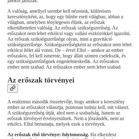
játékot játsszák.”
A valóság, amellyel szembe kell néznünk, különösen
keresztényként, az, hogy egy bűnbe esett világban, abban a
világban, amelyben ténylegesen élünk, az erőszak
elkerülhetetlen valóság. Az erőszak szükségszerűség. Az
erőszakot nem lehet erkölcsi vagy vallási eszközökkel igazolni.
Az erőszak szükségszerűsége olyan, mint a gravitáció
szükségszerűsége. Szükségszerűségként az erőszakot nem lehet
erkölcsi ítélet alá vonni. De – érvel Ellul – amikor az ember
erőszakos, fel kell ismernie, hogy állati szinten cselekszik, és
egy szükségszerűségnek engedelmeskedik. Az erőszakos
ember nem szabad. Az erőszakos ember nem lehet szabad.
Az erőszak törvényei
A realizmus második összetevője, hogy amikor a keresztény
ember az erőszakot választja, pontosan tudnia kell, mit választ.
A szükségszerűség útját, ahol nem a szabadság, hanem az
erőszak törvényei érvényesülnek. Nem a jószándék, nem az
erkölcs. Ellul bemutatja, melyek ezek a törvények.
Az erőszak első törvénye: folytonosság.
Ha elkezdesz