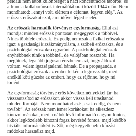
például nem látott különbséget a náci koncentrációs táborok, és
a francia kollaboránsok internálótáborai között 1944 után. Nem
mondhatod: „ennyi volt, elértem a célomat, legyen elég”. Az
erőszak erőszakot szül, ami idővel téged is elér.
Az erőszak harmadik törvénye: egyformaság.
Ellul azt
mondja: minden erőszak pontosan megegyezik a többivel.
Nincs többféle erőszak. Ez pedig nemcsak a fizikai erőszakra
igaz: a gazdasági kizsákmányolásra, a szóbeli erőszakra, és a
pszichológiai erőszakra egyaránt. A pszichológiai erőszak
enyhébbnek tűnik a többinél, de valójában rosszabb. Ha
megütnek, legalább jogosan érezhetem azt, hogy áldozat
voltam, velem igazságtalanul bántak. De a propaganda, a
pszichológiai erőszak az ember lelkén a legrosszabb, mert
anélkül köti gúzsba az embert, hogy az rájönne, hogy mi
történt.
Az egyformaság törvénye erős következményekkel jár: ha
visszautasítod az erőszakot, akkor vissza kell utasítanod
minden formáját. Nem mondhatod azt: „csak eddig, és nem
tovább”. Az erőszak nem ismer korlátokat: ha elkezdesz
kínozni másokat, mert a náluk lévő információ nagyon fontos,
akkor legközelebb kínozni fogsz kevésbé fontos, majd később
triviális információkért is. Sőt, még kegyetlenebb kínzási
módokat használsz majd.