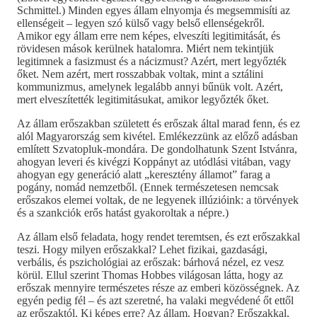
Schmittel.) Minden egyes állam elnyomja és megsemmisíti az
ellenségeit – legyen szó külső vagy belső ellenségekről.
Amikor egy állam erre nem képes, elveszíti legitimitását, és
rövidesen mások kerülnek hatalomra. Miért nem tekintjük
legitimnek a fasizmust és a nácizmust? Azért, mert legyőzték
őket. Nem azért, mert rosszabbak voltak, mint a sztálini
kommunizmus, amelynek legalább annyi bűnük volt. Azért,
mert elveszítették legitimitásukat, amikor legyőzték őket.
Az állam erőszakban született és erőszak által marad fenn, és ez
alól Magyarország sem kivétel. Emlékezzünk az előző adásban
említett Szvatopluk-mondára. De gondolhatunk Szent Istvánra,
ahogyan leveri és kivégzi Koppányt az utódlási vitában, vagy
ahogyan egy generáció alatt „keresztény államot” farag a
pogány, nomád nemzetből. (Ennek természetesen nemcsak
erőszakos elemei voltak, de ne legyenek illúzióink: a törvények
és a szankciók erős hatást gyakoroltak a népre.)
Az állam első feladata, hogy rendet teremtsen, és ezt erőszakkal
teszi. Hogy milyen erőszakkal? Lehet fizikai, gazdasági,
verbális, és pszichológiai az erőszak: bárhová nézel, ez vesz
körül. Ellul szerint Thomas Hobbes világosan látta, hogy az
erőszak mennyire természetes része az emberi közösségnek. Az
egyén pedig fél – és azt szeretné, ha valaki megvédené őt ettől
az erőszaktól. Ki képes erre? Az állam. Hogyan? Erőszakkal,