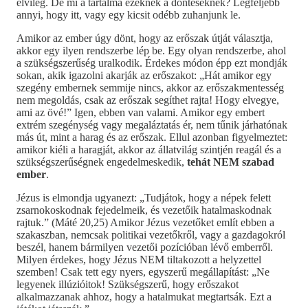
elvileg. De mi a tartalma ezeknek a döntéseknek? Legfeljebb
annyi, hogy itt, vagy egy kicsit odébb zuhanjunk le.
Amikor az ember úgy dönt, hogy az erőszak útját választja,
akkor egy ilyen rendszerbe lép be. Egy olyan rendszerbe, ahol
a szükségszerűség uralkodik. Érdekes módon épp ezt mondják
sokan, akik igazolni akarják az erőszakot: „Hát amikor egy
szegény embernek semmije nincs, akkor az erőszakmentesség
nem megoldás, csak az erőszak segíthet rajta! Hogy elvegye,
ami az övé!” Igen, ebben van valami. Amikor egy embert
extrém szegénység vagy megaláztatás ér, nem tűnik járhatónak
más út, mint a harag és az erőszak. Ellul azonban figyelmeztet:
amikor kiéli a haragját, akkor az állatvilág szintjén reagál és a
szükségszerűségnek engedelmeskedik,
tehát NEM szabad
ember
.
Jézus is elmondja ugyanezt: „Tudjátok, hogy a népek felett
zsarnokoskodnak fejedelmeik, és vezetőik hatalmaskodnak
rajtuk.” (Máté 20,25) Amikor Jézus vezetőket említ ebben a
szakaszban, nemcsak politikai vezetőkről, vagy a gazdagokról
beszél, hanem bármilyen vezetői pozícióban lévő emberről.
Milyen érdekes, hogy Jézus NEM tiltakozott a helyzettel
szemben! Csak tett egy nyers, egyszerű megállapítást: „Ne
legyenek illúzióitok! Szükségszerű, hogy erőszakot
alkalmazzanak ahhoz, hogy a hatalmukat megtartsák. Ezt a