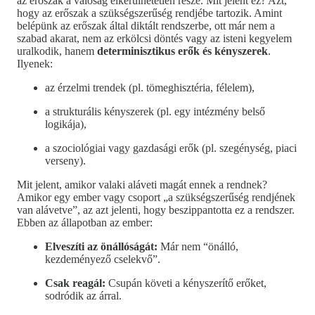
az erőszak a valóság elkerülhetetlen része. Mit jelent ez? Azt,
hogy az erőszak a szükségszerűség rendjébe tartozik. Amint
belépünk az erőszak által diktált rendszerbe, ott már nem a
szabad akarat, nem az erkölcsi döntés vagy az isteni kegyelem
uralkodik, hanem
determinisztikus erők és kényszerek
.
Ilyenek:
az érzelmi trendek (pl. tömeghisztéria, félelem),
a strukturális kényszerek (pl. egy intézmény belső
logikája),
a szociológiai vagy gazdasági erők (pl. szegénység, piaci
verseny).
Mit jelent, amikor valaki aláveti magát ennek a rendnek?
Amikor egy ember vagy csoport „a szükségszerűség rendjének
van alávetve”, az azt jelenti, hogy beszippantotta ez a rendszer.
Ebben az állapotban az ember:
Elveszíti az önállóságát:
Már nem “önálló,
kezdeményező cselekvő”.
Csak reagál:
Csupán követi a kényszerítő erőket,
sodródik az árral.