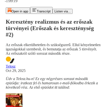
-1:09:19
Open in app
Transcript
Listen via...
Keresztény realizmus és az erőszak
törvényei (Erőszak és kereszténység
#2)
Az erőszak elkerülhetetlen és szükségszerű. Ellul kényelmetlen
igazságokkal szembesít, és bemutatja az erőszak 5 törvényét.
Az erőszakról szóló sorozat második része.
Telosz
Oct 29, 2025
Üdv a Telosz.hu-n! Ez egy négyrészes sorozat második
epizódja: iratkozz fel és hamarosan e-mail-fiókodba érkezik a
következő rész. Az első epizódot itt találod: