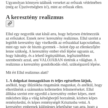
Ugyanolyan könnyen találunk verseket az erőszak védelmében
(még az Újszövetségben is!), mint az erőszak ellen.
A keresztény realizmus
Ellul egy negyedik utat kínál arra, hogy helyesen értelmezzük
az erőszakot. Ennek neve: keresztény realizmus. Ellul szerint a
legtöbb keresztény úgy viselkedik az erőszakkal kapcsolatban,
mint egy naiv de hisztis gyermek – holott épp az ellenkezőjére
lenne szükség. A keresztény ember első lépése ugyanis az,
hogy hátralép, és a lehető legtisztábban, legőszintébben
szembenéz azzal, ami VALÓJÁBAN történik a világban. A
realizmus a keresztény gondolkodás első, szükségszerű lépése.
Mit ért Ellul realizmus alatt?
1. A dolgokat önmagukban és teljes egészében látjuk,
anélkül, hogy illúziókba ringatnánk magunkat, és anélkül, hogy
elkerülnénk a számunkra kellemetlen felismeréseket. Ellul
állítása szerint erre egyedül a keresztény ember képes, mert
miközben látja a világ kétségbeejtő borzalmát, közben képes
reménykedni, és képes reménységét Krisztusba vetni. A
keresztény embernek különleges lehetősége van arra, hogy a