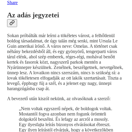
Share
Az adás jegyzetei
Sokan próbálták már leírni a tökéletes várost, a felhőtlenül
boldog társadalmat, de úgy talán még senki, mint Ursula Le
Guin amerikai írónő. A város neve: Omelas. A történet csak
néhány bekezdésből áll, és egy gyönyörű, tengerparti város
tárul elénk, ahol szép emberek, réges-régi, mohával benőtt
kertek és fasorok közt, nagyszerű parkok mentén a
Nyárünnepre készülnek. Zenélnek, beszélgetnek, nevetgélnek,
ünnep lesz. A lovaikon nincs szerszám, nincs is szükség rá: a
lovak tökéletesen elfogadják az ott lakók szertartásait. Tiszta a
levegő, épphogy fúj a szél, és a jelenet egy nagy, ünnepi
harangzúgásba csap át.
A bevezető után kiszól nekünk, az olvasóknak a szerző:
„Nem voltak egyszerű népek, de boldogok voltak.
Mostantól fogva azonban nem fogunk örömteli
dolgokról beszélni. És lefagy az arcról a mosoly.
Egy ilyesfajta leírás bizonyos elvárásokat ébreszt.
Egy ilyen leírástól elvárjuk, hogy a következõkben