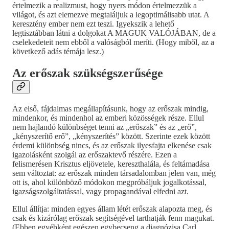
értelmezik a realizmust, hogy nyers módon értelmezzük a
világot, és azt elemezve megtaláljuk a legoptimálisabb utat. A
keresztény ember nem ezt teszi. Igyekszik a lehető
legtisztábban látni a dolgokat A MAGUK VALÓJÁBAN, de a
cselekedeteit nem ebből a valóságból meríti. (Hogy miből, az a
következő adás témája lesz.)
Az erőszak szükségszerűsége
Az első, fájdalmas megállapításunk, hogy az erőszak mindig,
mindenkor, és mindenhol az emberi közösségek része. Ellul
nem hajlandó különbséget tenni az „erőszak” és az „erő”,
„kényszerítő erő”, „kényszerítés” között. Szerinte ezek között
érdemi különbség nincs, és az erőszak ilyesfajta elkenése csak
igazolásként szolgál az erőszaktevő részére. Ezen a
felismerésen Krisztus eljövetele, kereszthalála, és feltámadása
sem változtat: az erőszak minden társadalomban jelen van, még
ott is, ahol különböző módokon megpróbáljuk jogalkotással,
igazságszolgáltatással, vagy propagandával elfedni azt.
Ellul állítja: minden egyes állam létét erőszak alapozta meg, és
csak és kizárólag erőszak segítségével tarthatják fenn magukat.
(Ebben egyébként egészen egybecseng a diagnózisa Carl