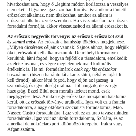
hivatkozhat arra, hogy ő „legitim módon korlátozza a veszélyes
elemeket”. Ugyanez igaz azonban fordítva is: amikor a tüntető
erőszakot alkalmaz, nem tiltakozhat, amikor az állam is
erőszakot alkalmaz vele szemben. Ha visszautasítod az erőszak
forradalmi formáját, akkor visszautasítod az állami erőszakot is.
Az erőszak negyedik törvénye: az erőszak erőszakot szül –
és semmi mást
.
Az erőszak a hamisság tökéletes megjelenése.
„Milyen dicséretes céljaink vannak! Sajnos ahhoz, hogy elérjük
őket, erőszakot kell alkalmaznunk. De mihelyt kormányra
kerülünk, látni fogod, hogyan fejlődik a társadalom, emelkedik
az életszínvonal, és végre megjelennek majd kulturális
értékeink is. Ha mi, forradalmárok
csak egy kis erőszakot
használunk (hiszen ha rántottát akarsz sütni, néhány tojást fel
kell törnöd), akkor látni fogod, hogy eljön az igazság, a
szabadság, és egyenlőség uralma.” Jól hangzik, de ez egy
hazugság. Ezzel Ellul nem morális ítéletet mond, csak
megfigyelést tesz. Amikor egy erőszakos mozgalom hatalomra
kerül, ott az erőszak törvénye uralkodik. Igaz volt ez a francia
forradalomra, a nagy októberi szocialista forradalomra, Mao,
Nasser, Castro forradalmára. Igaz volt ez az arab tavasz minden
forradalmára. Igaz volt az ukrán forradalomra, Szíriára, és az
amerikai demokráciaexport különböző terepeire: Irakra vagy
Afganisztánra.