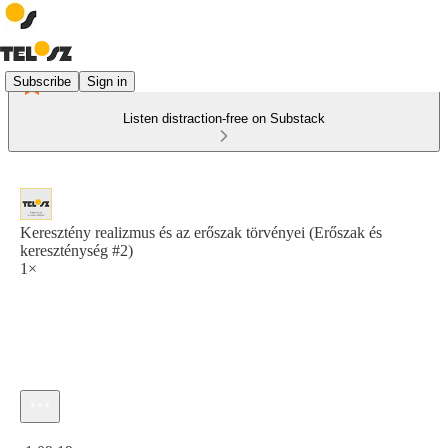
Subscribe
Sign in
Listen distraction-free on Substack
Keresztény realizmus és az erőszak törvényei (Erőszak és
kereszténység #2)
1×
Current time: 0:00 / Total time: -1:09:19