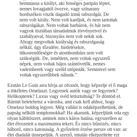
bemutassa a királyt, aki fenséges paripán léptet,
nemes lovagjaitól övezve, vagy színarany
hordszéken viszik dagadó izmú rabszolgái. De
nem volt király. Nem volt kardjuk, és nem tartottak
rabszolgákat. Nem voltak barbárok, és bár nem
vagyok tisztában társadalmuk törvényeivel és
szabályaival, bizonyára nem volt nekik sok.
Ahogy megvoltak királyság és rabszolgaság
nélkül, úgy tőzsdére, hirdetésekre,
titkosrendőrségre és atombombára sem volt
szükségük. De, ismétlem, nem voltak egyszerű
népek, nem voltak bájos szántóvetők, nemes
vademberek vagy szelíd utópisták. Semmivel sem
voltak egyszerűbbek nálunk.”
Ezután Le Guin arra hívja az olvasót, hogy képzelje el ő maga
a tökéletes Omelaszt. Legyenek autók vagy ne legyenek?
Helikopterek? Luxus vagy svéd letisztultság? Te döntöd el.
Bármit beletehetsz a városba, ami csak kell ahhoz, hogy
Omelasz boldog legyen. Még vallást is odaképzelhetünk, de
papság nélküli templomokkal! Ha akarunk, képzeljünk oda egy
olyan kábítószert, aminek nincs káros hatása, egyszerűen az
élet élvezeteit a maximumra tekeri. És nincs bűnözés, nincs
háború, nincs katonaság. A győzelem érzése persze ott van: az
élet diadalát ünnepeljük. A szerző, miután elképzeltette ezt