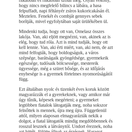
ritkábban és ritkábban szólal meg. Olyan vékony,
hogy nincs megfelelő bilincs a lábára, a hasa
felpuffadt, napi féltányér zsíros kukoricakásán él.
Meztelen. Fenekét és combját gennyes sebek
borítják, mivel egyfolytában saját ürülékében ül.
Mindenki tudja, hogy ott van, Omelasz összes
lakója. Van, aki eljött megnézni, van, akinek az is
elég, hogy tud róla. Azt is mind tudják, hogy ott
kell lennie. Van, aki érti miért, van, aki nem, de azt
mind felfogták, hogy boldogságuk, a város
szépsége, barátságaik gyöngédsége, gyermekeik
egészsége, tudósaik bölcsessége, mestereik
ügyessége, még a szüret bősége, és az időjárás
enyhesége is a gyermek förtelmes nyomorúságától
függ.
Ezt általában nyolc és tizenkét éves koruk között
magyarázzák el a gyerekeknek, vagy amikor már
úgy tűnik, képesek megérteni; a gyermeket
legtöbben fiatalok látogatják meg, noha sokszor
felnőttek is mennek, újra meg újra. Függetlenül
attól, milyen alaposan elmagyarázták nekik a
dolgot, a fiatal látogatók mindig megdöbbennek és
rosszul lesznek a látványtól. Undort éreznek, noha
azt hitték, fölötte állnak az érzésnek. Haragot,