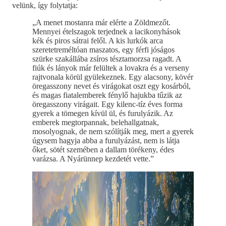
velünk, így folytatja:
„A menet mostanra már elérte a Zöldmezőt.
Mennyei ételszagok terjednek a lacikonyhások
kék és piros sátrai felől. A kis lurkók arca
szeretetreméltóan maszatos, egy férfi jóságos
szürke szakállába zsíros tésztamorzsa ragadt. A
fiúk és lányok már felültek a lovakra és a verseny
rajtvonala körül gyülekeznek. Egy alacsony, kövér
öregasszony nevet és virágokat oszt egy kosárból,
és magas fiatalemberek fénylő hajukba tűzik az
öregasszony virágait. Egy kilenc-tíz éves forma
gyerek a tömegen kívül ül, és furulyázik. Az
emberek megtorpannak, belehallgatnak,
mosolyognak, de nem szólítják meg, mert a gyerek
úgysem hagyja abba a furulyázást, nem is látja
őket, sötét szemében a dallam törékeny, édes
varázsa. A Nyárünnep kezdetét vette.”