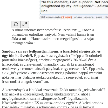
A kínos unokatestvér prototípusa Redditen: „„Ebben a
pillanatban eufórikus vagyok. Nem valami hamis isten
áldása miatt. Hanem azért, mert megvilágosított a saját
intelligenciám.”
Sándor, van egy kellemetlen hírem: a kísérletet elvégezték, és
úgy tűnik, tévedtél.
Épp azok az egyházak (főképp a fősodorbeli
protestáns közösségek), amelyek megfogadták 20-30-40 éve a
tanácsodat, és „relevánsak” maradtak, „adják ki a templomot
rendezvényteremnek, airsoft-pályának vagy mecsetnek”. Épp azok,
akik „kénytelenek lettek összeadni meleg párokat, pappá szentelni
nőket és más útálatosságokat cselekedni”, szenvedtek el drámai
összeomlást a tagok számában.
A keresztények a lábukkal szavaztak. És kit tartanak „relevánsnak”?
Épp azokat a közösségeket, drága unokatestvérünk, ahol a
megfogalmazásod szerint „fingreszeléssel” foglalkoznak.
Növekedett az ukrán ÉS az orosz ortodox egyház. A keleti ortodox
közösségek nyugaton is rohamosan vonzzák be az új tagokat,