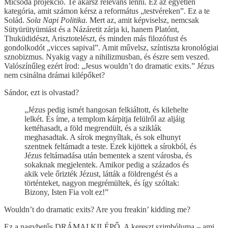
Micsoda projekció. Te akarsz releváns lenni. Ez az egyetlen
kategória, amit számon kérsz a református „testvéreken”. Ez a te
Solád.
Sola Napi Politika.
Mert az, amit képviselsz, nemcsak
Sütyürütyümiást és a Názáretit zárja ki, hanem Platónt,
Thuküdidészt, Arisztotelészt, és minden más filozófust és
gondolkodót „vicces sapival”. Amit művelsz, színtiszta kronológiai
sznobizmus. Nyakig vagy a nihilizmusban, és észre sem veszed.
Valószínűleg ezért írod: „Jesus wouldn’t do dramatic exits.” Jézus
nem csinálna drámai kilépőket?
Sándor, ezt is olvastad?
„Jézus pedig ismét hangosan felkiáltott, és kilehelte
lelkét. És íme, a templom kárpitja felülről az aljáig
kettéhasadt, a föld megrendült, és a sziklák
meghasadtak. A sírok megnyíltak, és sok elhunyt
szentnek feltámadt a teste. Ezek kijöttek a sírokból, és
Jézus feltámadása után bementek a szent városba, és
sokaknak megjelentek. Amikor pedig a százados és
akik vele őrizték Jézust, látták a földrengést és a
történteket, nagyon megrémültek, és így szóltak:
Bizony, Isten Fia volt ez!”
Wouldn’t do dramatic exits? Are you freakin’ kidding me?
Ez a nagybetűs DRÁMAI KILÉPŐ. A kereszt szimbóluma – ami