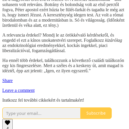
sohasem volt releváns. Botrány és bolondság volt az első perctől
fogva, Péter apostol ezért húzta be fülét-farkát és tagadta le még azt
is, hogy ismeri Jézust. A kereszténység idegen test. Az volt a római
birodalomban és az a modernitásban is. Só és világosság. (Időnként
ízetlenül és véka alatt, ez tény.)
A relevancia érdekel? Mondj le az örökkévaló kérdésekről, és
engedd el ezt a kínos unokatestvéri szerepet. Foglalkozz
kizárólag
az endokrinológiai eredményekkel, kockás ingekkel, piaci
liberalizációval, fogamzásgátlással.
Ha ennél több érdekel, találkozzunk a következő családi találkozón
egy kis fingreszelésre. Mert a széles és a keskeny út, amit magad is
idéztél, épp azt jelenti: „Igen, ez ilyen egyszerű.”
Share
Leave a comment
Iratkozz fel további cikkekért és tartalmakért!
Subscribe
4