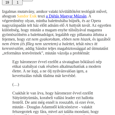
19
1
Izgalmas mutatvány, amikor valaki kívülállóként teológiát művel,
ahogyan
Sandor Esik
teszi
a Diétás Magyar Múzsán
. A
végeredmény olyan, mintha balettruhába bújnék, és az Opera
nagyszínpadán telt ház előtt adnám elő
A hattyúk tavát
. Az egyetlen
különbség, hogy miután a magam enyhe túlsúlyával magamra
gyömöszölném a balettnadrágot, legalább egy pillanatra átfutna a
fejemen, hogy
ezt nem gyakoroltam
,
ebben nem hiszek
, és igazából
nem értem (és főleg nem szeretem)
a balettet
, tehát
nincs itt
keresnivalóm,
addig Sándor teljes magabiztossággal ad útmutatást
„református testvéreinek”, miután vázolja a problémát:
Egy háromezer évvel ezelőtt a sivatagban bóklászó nép
etikai szabályai csak részben alkalmazhatóak a modern
életre. A ne lopj, a ne ölj nyilvánvalóan igen, a
kevertszálas ruhák tilalma már kevésbé.
(…)
Csakhát le van írva, hogy háromezer évvel ezelőtt
Sütyürütyümiás, korabeli vallási leader ezt hallotta
fentről. De ami még ennél is rosszabb, rá ezer évre,
miután - Douglas Adamstől kölcsönözve - valakit
felszegeztek egy fára, mivel azt találta mondani, hogy