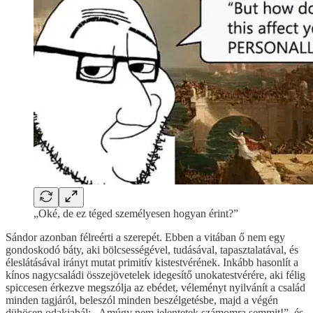
„Oké, de ez téged személyesen hogyan érint?”
Sándor azonban félreérti a szerepét. Ebben a vitában ő nem egy
gondoskodó báty, aki bölcsességével, tudásával, tapasztalatával, és
éleslátásával irányt mutat primitív kistestvérének. Inkább hasonlít a
kínos nagycsaládi összejövetelek idegesítő unokatestvérére, aki félig
spiccesen érkezve megszólja az ebédet, véleményt nyilvánít a család
minden tagjáról, beleszól minden beszélgetésbe, majd a végén
dühösen odakiabál: „Amúgy nem jelentetek számomra semmit!”, és