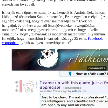
elégedetten továbbáll.
Ismerjük ezt a típust, és ismerjük az üzenetét is. Amióta élek, hallom
különböző fórumokon Sándor üzenetét: „Ez az egyetlen esélyük [az
egyházaknak arra], hogy relevánsak maradjanak.” Évek óta
hallgatjuk évről évre a családi összejöveteleken a „segítőkész
unokatesó” okos megjegyzéseit arról, hogy mit és hogyan kellene
csinálnunk, hogy „relevánsak és modernek maradjunk”. Olyannyira
ismerjük, hogy mémsablon is van róla, sőt, egy 25 ezres
Facebook-
csoportban
gyűjtik az ilyen „aranyköpéseket”.