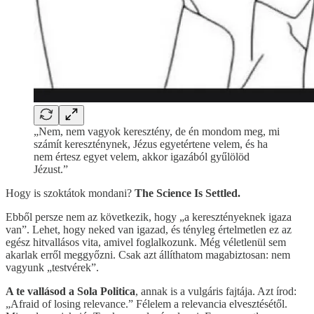
„Nem, nem vagyok keresztény, de én mondom meg, mi
számít kereszténynek, Jézus egyetértene velem, és ha
nem értesz egyet velem, akkor igazából gyűlölöd
Jézust.”
Hogy is szoktátok mondani?
The Science Is Settled.
Ebből persze nem az következik, hogy „a keresztényeknek igaza
van”. Lehet, hogy neked van igazad, és tényleg értelmetlen ez az
egész hitvallásos vita, amivel foglalkozunk. Még véletlenül sem
akarlak erről meggyőzni. Csak azt állíthatom magabiztosan: nem
vagyunk „testvérek”.
A te vallásod a Sola Politica
,
annak is a vulgáris fajtája. Azt írod:
„Afraid of losing relevance.” Félelem a relevancia elvesztésétől.