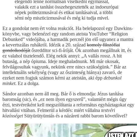
elegendő lenne normálisan viselkedni egymással,
valakik ezt a tanítást összehegesztették az indoeurópai
népek politeizmusával és etikai tanításaival, a többi
sémi nép miszticizmusával és még ki tudja mivel.
Ez a gondolat nem ért volna reakciót. Ha belelapozol egy Dawkins-
könyvbe, vagy belenézel egy random ateista YouTuber “Religion
Debunked” videójába, a harmadik percnél jön elő ugyanez a mantra
a kevertszálas ruhákról. Idézik a 20. század
komoly filozófiai
gondolkodóját
ősredditor sci-fi-íróját. Ők azonban megállnak itt, és
ez valahol tisztelendő. Elég nekik annyi: „A vallás rossz. A hit
butaság, a nép ópiuma. Ideje meghaladnunk. Mi már okosak,
felvilágosultak vagyunk, nekünk erre nincs szükségünk.” Bár az
intellektuális sekélység (vagy az őszinteség hiánya) zavaró, de
ezeket nem fogjuk számon kérni az ateistán, aki épp
debunkol
minket
. Ez a dolga.
Sándor azonban nem áll meg. Bár ő is elmondja: Jézus tanítása
baromság (sic), és „ez nem ilyen egyszerű”, valamiért mégis úgy
érzi, testvéreiként kell megszólítania a református egyháztagokat egy
hitvallási vitában. Felmerül a kérdés: miért vállalna
testvéri
közösséget
Sütyürütyümiás és a názáreti rabbi barom követőivel?