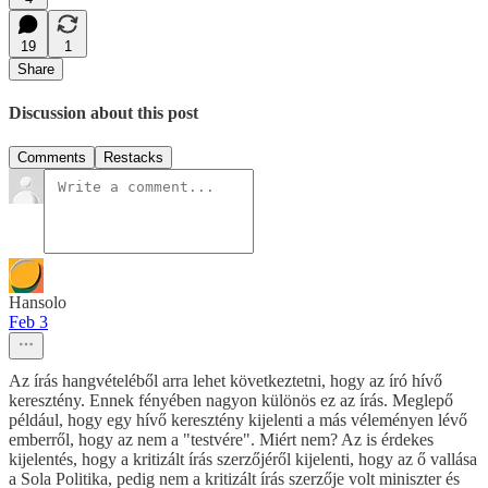
19
1
Share
Discussion about this post
Comments
Restacks
Hansolo
Feb 3
Az írás hangvételéből arra lehet következtetni, hogy az író hívő
keresztény. Ennek fényében nagyon különös ez az írás. Meglepő
például, hogy egy hívő keresztény kijelenti a más véleményen lévő
emberről, hogy az nem a "testvére". Miért nem? Az is érdekes
kijelentés, hogy a kritizált írás szerzőjéről kijelenti, hogy az ő vallása
a Sola Politika, pedig nem a kritizált írás szerzője volt miniszter és