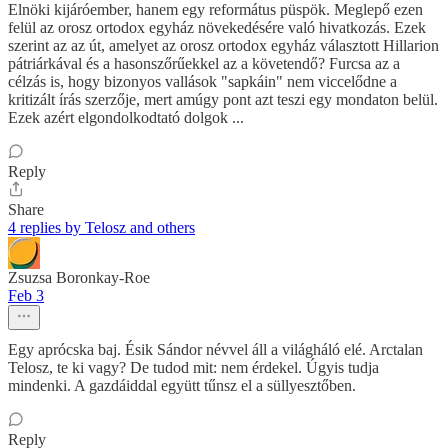
Elnöki kijáróember, hanem egy református püspök. Meglepő ezen
felül az orosz ortodox egyház növekedésére való hivatkozás. Ezek
szerint az az út, amelyet az orosz ortodox egyház választott Hillarion
pátriárkával és a hasonszőrűekkel az a követendő? Furcsa az a
célzás is, hogy bizonyos vallások "sapkáin" nem viccelődne a
kritizált írás szerzője, mert amúgy pont azt teszi egy mondaton belül.
Ezek azért elgondolkodtató dolgok ...
Reply
Share
4 replies by Telosz and others
Zsuzsa Boronkay-Roe
Feb 3
Egy aprócska baj. Ésik Sándor névvel áll a világháló elé. Arctalan
Telosz, te ki vagy? De tudod mit: nem érdekel. Úgyis tudja
mindenki. A gazdáiddal együtt tűnsz el a süllyesztőben.
Reply