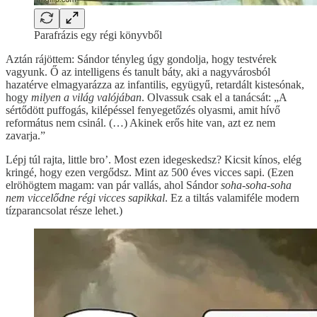
Parafrázis egy régi könyvből
Aztán rájöttem: Sándor tényleg úgy gondolja, hogy testvérek
vagyunk. Ő az intelligens és tanult báty, aki a nagyvárosból
hazatérve elmagyarázza az infantilis, együgyű, retardált kistesónak,
hogy
milyen a világ valójában
. Olvassuk csak el a tanácsát: „A
sértődött puffogás, kilépéssel fenyegetőzés olyasmi, amit hívő
református nem csinál. (…) Akinek erős hite van, azt ez nem
zavarja.”
Lépj túl rajta, little bro’. Most ezen idegeskedsz? Kicsit kínos, elég
kringé, hogy ezen vergődsz. Mint az 500 éves vicces sapi. (Ezen
elröhögtem magam: van pár vallás, ahol Sándor
soha-soha-soha
nem viccelődne régi vicces sapikkal
. Ez a tiltás valamiféle modern
tízparancsolat része lehet.)