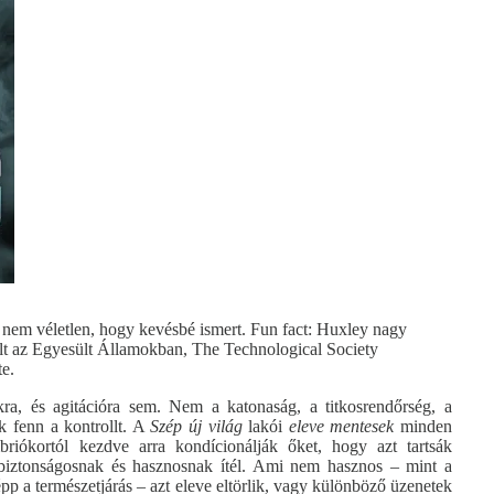
– nem véletlen, hogy kevésbé ismert. Fun fact: Huxley nagy
vált az Egyesült Államokban, The Technological Society
te.
ra, és agitációra sem. Nem a katonaság, a titkosrendőrség, a
k fenn a kontrollt. A
Szép új világ
lakói
eleve mentesek
minden
iókortól kezdve arra kondícionálják őket, hogy azt tartsák
 biztonságosnak és hasznosnak ítél. Ami nem hasznos – mint a
pp a természetjárás – azt eleve eltörlik, vagy különböző üzenetek