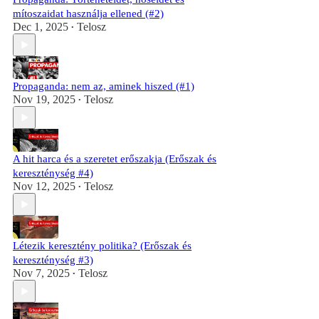
mítoszaidat használja ellened (#2)
Dec 1, 2025
Telosz
•
Propaganda: nem az, aminek hiszed (#1)
Nov 19, 2025
Telosz
•
A hit harca és a szeretet erőszakja (Erőszak és
kereszténység #4)
Nov 12, 2025
Telosz
•
Létezik keresztény politika? (Erőszak és
kereszténység #3)
Nov 7, 2025
Telosz
•