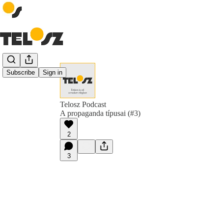
Subscribe
Sign in
Telosz Podcast
A propaganda típusai (#3)
2
3