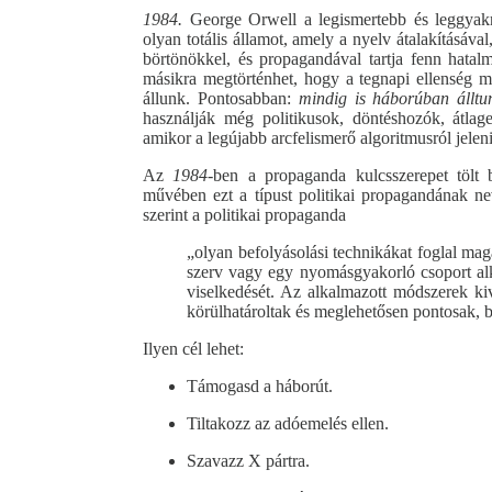
1984.
George Orwell a legismertebb és leggyakr
olyan totális államot, amely a nyelv átalakításáva
börtönökkel, és propagandával tartja fenn hata
másikra megtörténhet, hogy a tegnapi ellenség m
állunk. Pontosabban:
mindig is háborúban álltu
használják még politikusok, döntéshozók, átlag
amikor a legújabb arcfelismerő algoritmusról jelen
Az
1984
-ben a propaganda kulcsszerepet tölt 
művében ezt a típust politikai propagandának nev
szerint a politikai propaganda
„olyan befolyásolási technikákat foglal ma
szerv vagy egy nyomásgyakorló csoport alk
viselkedését. Az alkalmazott módszerek kiv
körülhatároltak és meglehetősen pontosak, bá
Ilyen cél lehet:
Támogasd a háborút.
Tiltakozz az adóemelés ellen.
Szavazz X pártra.