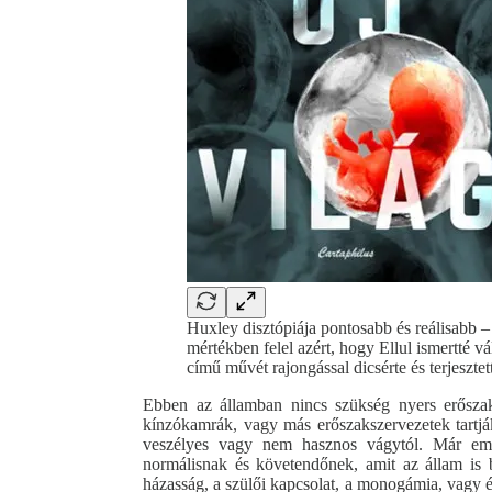
Huxley disztópiája pontosabb és reálisabb 
mértékben felel azért, hogy Ellul ismertté 
című művét rajongással dicsérte és terjesztet
Ebben az államban nincs szükség nyers erőszak
kínzókamrák, vagy más erőszakszervezetek tartjá
veszélyes vagy nem hasznos vágytól. Már embr
normálisnak és követendőnek, amit az állam is
házasság, a szülői kapcsolat, a monogámia, vagy é