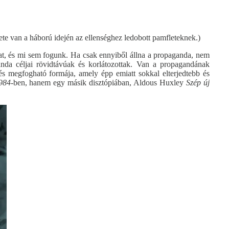
te van a háború idején az ellenséghez ledobott pamfleteknek.)
okat, és mi sem fogunk. Ha csak ennyiből állna a propaganda, nem
anda céljai rövidtávúak és korlátozottak. Van a propagandának
s megfogható formája, amely épp emiatt sokkal elterjedtebb és
984
-ben, hanem egy másik disztópiában, Aldous Huxley
Szép új