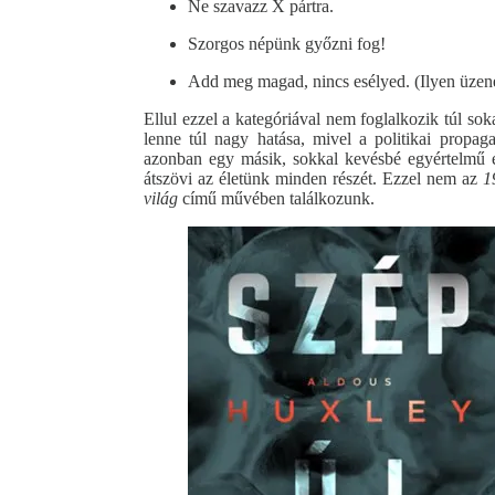
Ne szavazz X pártra.
Szorgos népünk győzni fog!
Add meg magad, nincs esélyed. (Ilyen üzene
Ellul ezzel a kategóriával nem foglalkozik túl s
lenne túl nagy hatása, mivel a politikai propag
azonban egy másik, sokkal kevésbé egyértelmű é
átszövi az életünk minden részét. Ezzel nem az
1
világ
című művében találkozunk.