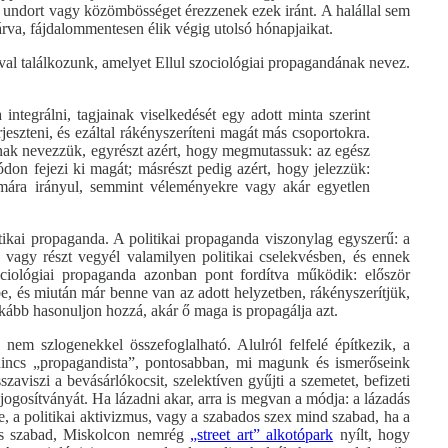
y undort vagy közömbösséget érezzenek ezek iránt. A halállal sem
lzárva, fájdalommentesen élik végig utolsó hónapjaikat.
al találkozunk, amelyet Ellul szociológiai propagandának nevez.
integrálni, tagjainak viselkedését egy adott minta szerint
erjeszteni, és ezáltal rákényszeríteni magát más csoportokra.
nak nevezzük, egyrészt azért, hogy megmutassuk: az egész
ódon fejezi ki magát; másrészt pedig azért, hogy jelezzük:
ormára irányul, semmint véleményekre vagy akár egyetlen
ikai propaganda. A politikai propaganda viszonylag egyszerű: a
 vagy részt vegyél valamilyen politikai cselekvésben, és ennek
zociológiai propaganda azonban pont fordítva működik: először
e, és miután már benne van az adott helyzetben, rákényszerítjük,
nkább hasonuljon hozzá, akár ő maga is propagálja azt.
em szlogenekkel összefoglalható. Alulról felfelé építkezik, a
nincs „propagandista”, pontosabban, mi magunk és ismerőseink
aviszi a bevásárlókocsit, szelektíven gyűjti a szemetet, befizeti
 jogosítványát. Ha lázadni akar, arra is megvan a módja: a lázadás
, a politikai aktivizmus, vagy a szabados szex mind szabad, ha a
i is szabad, Miskolcon nemrég
„street art” alkotópark
nyílt, hogy