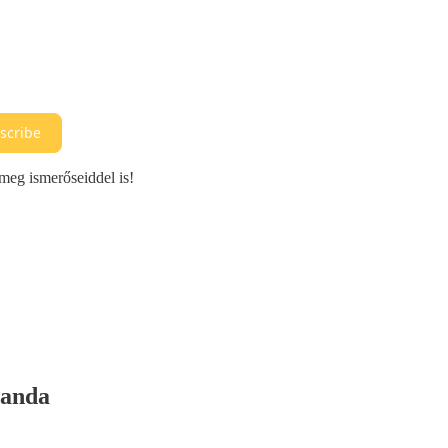
scribe
 meg ismerőseiddel is!
ganda