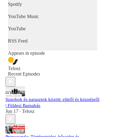
Spotify
YouTube Music
YouTube
RSS Feed
Appears in episode
Telosz
Recent Episodes
Sznobok és parasztok között: elitről és köznépről
| Földesi Barnabás
Jun 17
Telosz
•
Propaganda: Történeteidet, hőseidet és