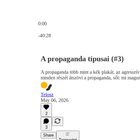
0:00
Current time: 0:00 / Total time: -40:28
-40:28
A propaganda típusai (#3)
A propaganda több mint a kék plakát, az agresszív 
minden részét átszövi a propaganda, sőt: mi magunk
Telosz
May 06, 2026
2
3
Share
Transcript