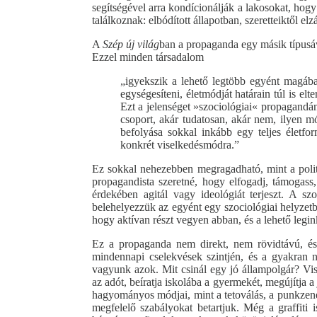
segítségével arra kondícionálják a lakosokat, hog
találkoznak: elbódított állapotban, szeretteiktől e
A
Szép új világ
ban a propaganda egy másik típusáv
Ezzel minden társadalom
„igyekszik a lehető legtöbb egyént magába 
egységesíteni, életmódját határain túl is elt
Ezt a jelenséget »szociológiai« propagandá
csoport, akár tudatosan, akár nem, ilyen m
befolyása sokkal inkább egy teljes életf
konkrét viselkedésmódra.”
Ez sokkal nehezebben megragadható, mint a polit
propagandista szeretné, hogy elfogadj, támogass,
érdekében agitál vagy ideológiát terjeszt. A s
belehelyezzük az egyént egy szociológiai helyzetb
hogy aktívan részt vegyen abban, és a lehető legi
Ez a propaganda nem direkt, nem rövidtávú, és n
mindennapi cselekvések szintjén, és a gyakran 
vagyunk azok. Mit csinál egy jó állampolgár? Vissz
az adót, beíratja iskolába a gyermekét, megújítja a
hagyományos módjai, mint a tetoválás, a punkzene
megfelelő szabályokat betartjuk. Még a graffit